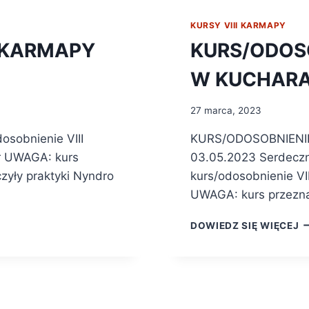
KURSY VIII KARMAPY
I KARMAPY
KURS/ODOSO
W KUCHAR
27 marca, 2023
osobnienie VIII
KURS/ODOSOBNIENIE
r UWAGA: kurs
03.05.2023 Serdeczn
czyły praktyki Nyndro
kurs/odosobnienie VII
UWAGA: kurs przezna
DOWIEDZ SIĘ WIĘCEJ