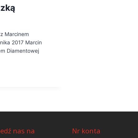
szką
 z Marcinem
nika 2017 Marcin
mem Diamentowej
edź nas na
Nr konta