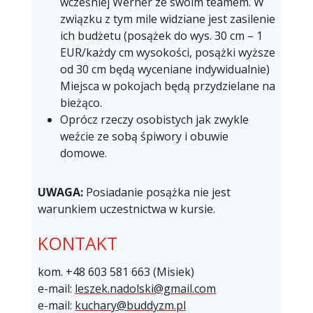
wcześniej Werner ze swoim teamem. W
związku z tym mile widziane jest zasilenie
ich budżetu (posążek do wys. 30 cm – 1
EUR/każdy cm wysokości, posążki wyższe
od 30 cm będą wyceniane indywidualnie)
Miejsca w pokojach będą przydzielane na
bieżąco.
Oprócz rzeczy osobistych jak zwykle
weźcie ze sobą śpiwory i obuwie
domowe.
UWAGA:
Posiadanie posążka nie jest
warunkiem uczestnictwa w kursie.
KONTAKT
kom. +48 603 581 663 (Misiek)
e-mail:
leszek.nadolski@gmail.com
e-mail:
kuchary@buddyzm.pl