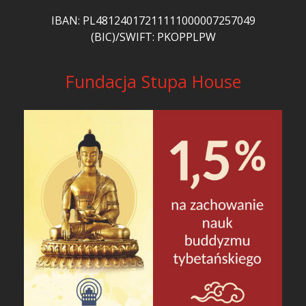
IBAN: PL48124017211111000007257049
(BIC)/SWIFT: PKOPPLPW
Fundacja Stupa House